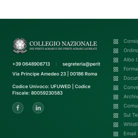
Consi
Ordin
Albo 
+39 0648906713
segreteria@peritiagrari.it
Forma
Via Principe Amedeo 23 | 00186 Roma
Docume
Codice Univoco: UFUWED | Codice
Conve
Fiscale: 80059230583
Archiv
Comun
Sul Te
Whist
Email