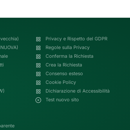
(vecchia)
Privacy e Rispetto del GDPR
 (NUOVA)
Regole sulla Privacy
nale
Conferma la Richiesta
ti
Crea la Richiesta
Consenso esteso
Cookie Policy
W)
Dichiarazione di Accessibilità
Test nuovo sito
parente