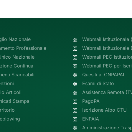
glio Nazionale
Webmail Istituzionale 
amento Professionale
Webmail Istituzionale
Unico Nazionale
Webmail PEC Istituzio
zione Continua
Webmail PEC per Iscrit
nti Scaricabili
Quesiti al CNPAPAL
nzioni
Esami di Stato
io Articoli
Assistenza Remota (T
icati Stampa
PagoPA
rritorio
Iscrizione Albo CTU
leblowing
ENPAIA
Amministrazione Tras