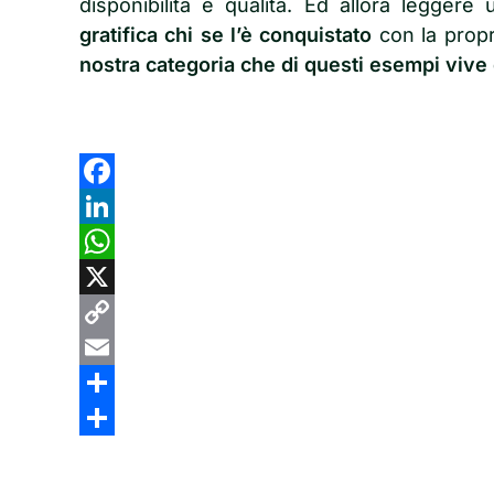
disponibilità e qualità. Ed allora leggere
gratifica chi se l’è conquistato
con la propr
nostra categoria che di questi esempi vive
Facebook
LinkedIn
WhatsApp
X
Copy
Link
Email
Share
Share