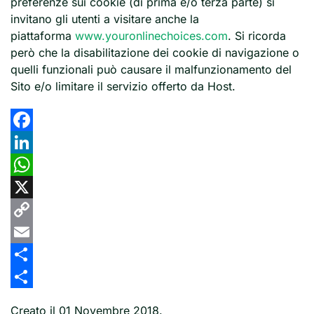
preferenze sui cookie (di prima e/o terza parte) si
invitano gli utenti a visitare anche la
piattaforma
www.youronlinechoices.com
. Si ricorda
però che la disabilitazione dei cookie di navigazione o
quelli funzionali può causare il malfunzionamento del
Sito e/o limitare il servizio offerto da Host.
Facebook
LinkedIn
WhatsApp
X
Copy
Link
Email
Share
Share
Creato il
01 Novembre 2018
.