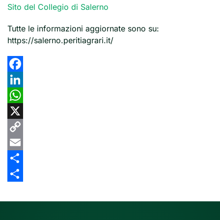
Sito del Collegio di Salerno
Tutte le informazioni aggiornate sono su:
https://salerno.peritiagrari.it/
Facebook
LinkedIn
WhatsApp
X
Copy
Link
Email
Share
Share