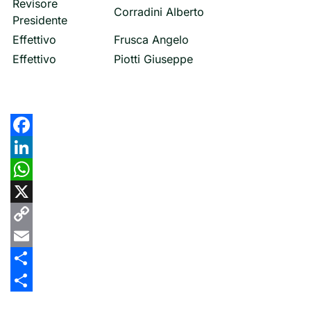
Revisore
Corradini Alberto
Presidente
Effettivo
Frusca Angelo
Effettivo
Piotti Giuseppe
Facebook
LinkedIn
WhatsApp
X
Copy
Link
Email
Share
Share