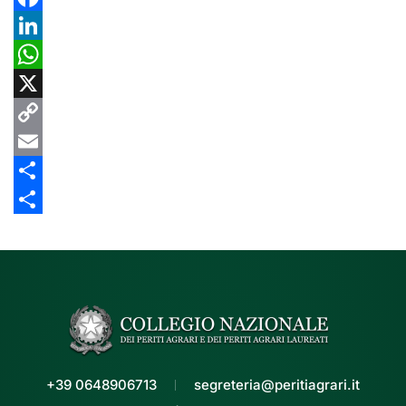
Facebook
LinkedIn
WhatsApp
X
Copy
Link
Email
Share
Share
+39 0648906713
segreteria@peritiagrari.it