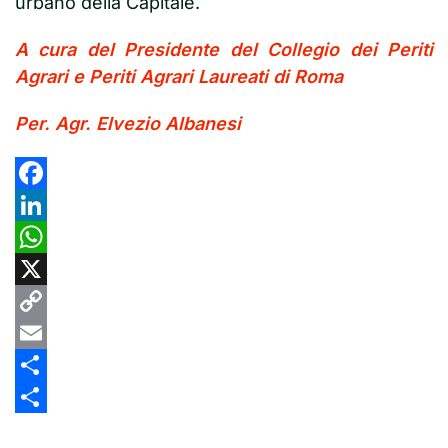
urbano della Capitale.
A cura del Presidente del Collegio dei Periti
Agrari e Periti Agrari Laureati di Roma
Per. Agr. Elvezio Albanesi
Facebook
LinkedIn
WhatsApp
X
Copy
Link
Email
Share
Share