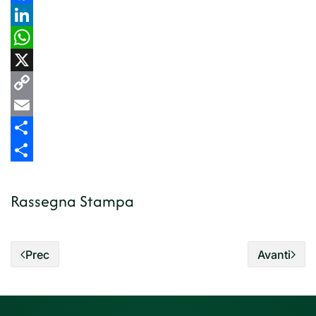
Facebook
LinkedIn
WhatsApp
X
Copy
Link
Email
Share
Share
Rassegna Stampa
Prec
Avanti