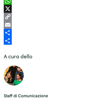
LinkedIn
WhatsApp
X
Copy
Link
Email
Share
Share
A cura dello
Staff di Comunicazione