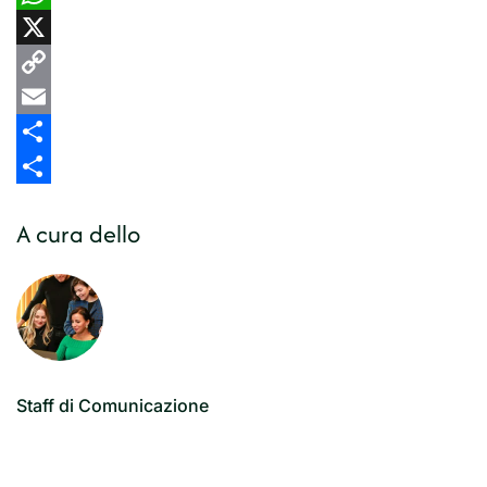
WhatsApp
X
Copy
Link
Email
Share
Share
A cura dello
Staff di Comunicazione