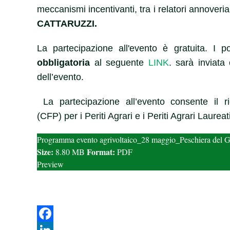
meccanismi incentivanti, tra i relatori annoveri
CATTARUZZI.
La partecipazione all'evento è gratuita.
I p
obbligatoria
al seguente
LINK
. sarà inviata
dell’evento.
La partecipazione all’evento consente il r
(CFP) per i Periti Agrari e i Periti Agrari Laureati
Programma evento agrivoltaico_28 maggio_Peschiera del 
Size:
Format:
8.80 MB
PDF
Preview
Facebook