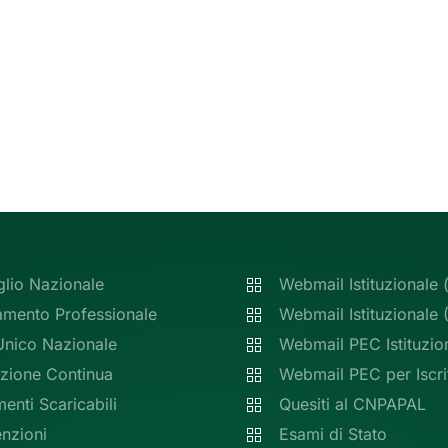
glio Nazionale
Webmail Istituzionale 
amento Professionale
Webmail Istituzionale
Unico Nazionale
Webmail PEC Istituzio
zione Continua
Webmail PEC per Iscrit
nti Scaricabili
Quesiti al CNPAPAL
nzioni
Esami di Stato