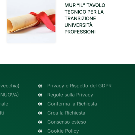
MUR “IL” TAVOLO
TECNICO PER LA
TRANSIZIONE
UNIVERSITÀ
PROFESSIONI
(vecchia)
Privacy e Rispetto del GDPR
 (NUOVA)
Regole sulla Privacy
nale
Conferma la Richiesta
ti
Crea la Richiesta
Consenso esteso
Cookie Policy