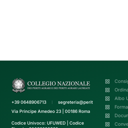
Consi
Ordin
Albo 
+39 0648906713
segreteria@peritiagrari.it
Forma
Via Principe Amedeo 23 | 00186 Roma
Docume
Codice Univoco: UFUWED | Codice
Conve