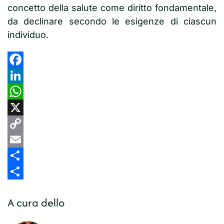
concetto della salute come diritto fondamentale,
da declinare secondo le esigenze di ciascun
individuo.
Facebook
LinkedIn
WhatsApp
X
Copy
Link
Email
Share
Share
A cura dello